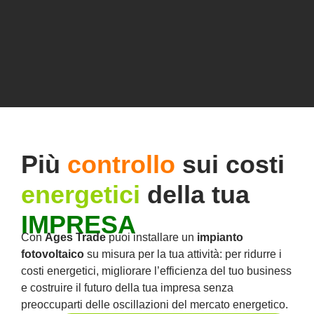
Più
controllo
sui costi
energetici
della tua
IMPRESA
Con
Ages Trade
puoi installare un
impianto
fotovoltaico
su misura per la tua attività: per ridurre i
costi energetici, migliorare l’efficienza del tuo business
e costruire il futuro della tua impresa senza
preoccuparti delle oscillazioni del mercato energetico.