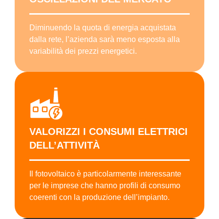
Diminuendo la quota di energia acquistata
dalla rete, l’azienda sarà meno esposta alla
variabilità dei prezzi energetici.
VALORIZZI I CONSUMI ELETTRICI
DELL’ATTIVITÀ
Il fotovoltaico è particolarmente interessante
per le imprese che hanno profili di consumo
coerenti con la produzione dell’impianto.