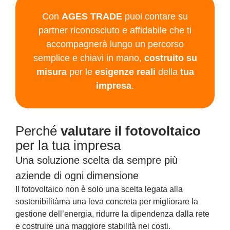
Con
AGES TRADE
puoi contare su
partner riconosciuto e affidabile che ti
accompagnerà lungo un percorso
semplice e chiavi in mano,
costruito su
misura
per le
esigenze reali
della
tua
impresa
.
Perché
valutare il fotovoltaico
per la tua impresa
Una soluzione scelta da sempre più
aziende di ogni dimensione
Il fotovoltaico non è solo una scelta legata alla
sostenibilità
ma una leva concreta per migliorare la
gestione dell’energia, ridurre la dipendenza dalla rete
e costruire una maggiore stabilità nei costi.