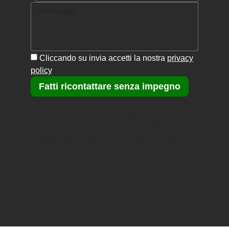
Cliccando su invia accetti la nostra
privacy
policy
.
Fatti ricontattare senza impegno
Un nostro tecnico commerciale ti ricontatterà
per una prima valutazione, senza alcun
impegno.
Se il progetto è di interesse,
possiamo procedere con un sopralluogo
gratuito e una prima analisi tecnico-
economica.