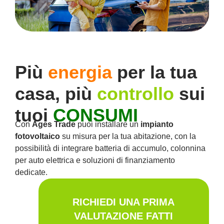
Più
energia
per la tua
casa, più
controllo
sui
tuoi
CONSUMI
Con
Ages Trade
puoi installare un
impianto
fotovoltaico
su misura per la tua abitazione, con la
possibilità di integrare batteria di accumulo, colonnina
per auto elettrica e soluzioni di finanziamento
dedicate.
RICHIEDI UNA PRIMA
VALUTAZIONE FATTI