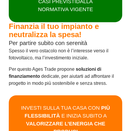
CASI PREVISTI
DALLA
NORMATIVA VIGENTE
Finanzia il tuo impianto e
neutralizza la spesa!
Per partire subito con serenità
Spesso il vero ostacolo non è l’interesse verso il
fotovoltaico, ma l’investimento iniziale.
Per questo Ages Trade propone
soluzioni di
finanziamento
dedicate, per aiutarti ad affrontare il
progetto in modo più sostenibile e senza stress.
INVESTI SULLA TUA CASA
CON
PIÙ
FLESSIBILITÀ
E INIZIA SUBITO A
VALORIZZARE L’ENERGIA CHE