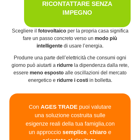
RICONTATTARE SENZA
IMPEGNO
Scegliere il
fotovoltaico
per la propria casa significa
fare un passo concreto verso un
modo più
intelligente
di usare l’energia.
Produrre una parte dell’elettricità che consumi ogni
giorno può aiutarti a
ridurre
la dipendenza dalla rete,
essere
meno esposto
alle oscillazioni del mercato
energetico e
ridurre i costi
in bolletta.
Con
AGES TRADE
puoi valutare
una soluzione costruita sulle
esigenze reali della tua famiglia,
con
un approccio
semplice
,
chiaro
e