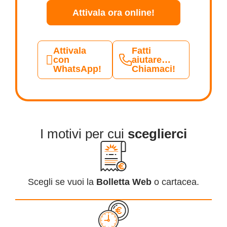
Attivala ora online!
Attivala
Fatti
con
aiutare…
WhatsApp!
Chiamaci!
I motivi per cui
sceglierci
Scegli se vuoi la
Bolletta Web
o cartacea.